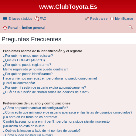
www.ClubToyota.Es
Enlaces rápidos
FAQ
Registrarse
Identificarse
Portal
Índice general
us
Preguntas Frecuentes
car
Problemas acerca de la identificación y el registro
¿Por qué me tengo que registrar?
¿Qué es COPPA? (APPCO)
¿Por qué no puedo registrarme?
Me he registrado ¡y no me puedo identificar!
¿Por qué no puedo identificarme?
Hace un tiempo me registré, ¡pero ahora no puedo conectarme!
¡Perdí mi contraseña!
¿Por qué mi sesión de usuario expira automáticamente?
¿Cuál es la función de "Borrar todas las cookies del Sitio"?
Preferencias de usuario y configuraciones
¿Cómo se puede cambiar mi configuración?
¿Cómo evito que mi nombre de usuario aparezca en las listas de usuarios conectados?
¡La hora en los foros no es correcta!
Cambié la zona horaria en mi perfil, ¡pero la hora sigue siendo incorrecto!
¡Mi idioma no está en la lista!
¿Qué es la imagen al lado de mi nombre de usuario?
¿Cómo puedo mostrar un avatar?