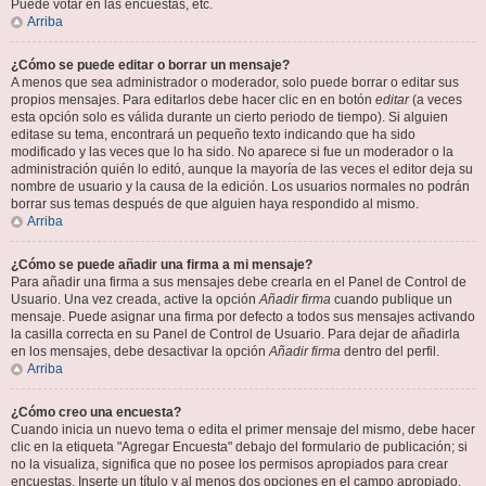
Puede votar en las encuestas, etc.
Arriba
¿Cómo se puede editar o borrar un mensaje?
A menos que sea administrador o moderador, solo puede borrar o editar sus
propios mensajes. Para editarlos debe hacer clic en en botón
editar
(a veces
esta opción solo es válida durante un cierto periodo de tiempo). Si alguien
editase su tema, encontrará un pequeño texto indicando que ha sido
modificado y las veces que lo ha sido. No aparece si fue un moderador o la
administración quién lo editó, aunque la mayoría de las veces el editor deja su
nombre de usuario y la causa de la edición. Los usuarios normales no podrán
borrar sus temas después de que alguien haya respondido al mismo.
Arriba
¿Cómo se puede añadir una firma a mi mensaje?
Para añadir una firma a sus mensajes debe crearla en el Panel de Control de
Usuario. Una vez creada, active la opción
Añadir firma
cuando publique un
mensaje. Puede asignar una firma por defecto a todos sus mensajes activando
la casilla correcta en su Panel de Control de Usuario. Para dejar de añadirla
en los mensajes, debe desactivar la opción
Añadir firma
dentro del perfil.
Arriba
¿Cómo creo una encuesta?
Cuando inicia un nuevo tema o edita el primer mensaje del mismo, debe hacer
clic en la etiqueta "Agregar Encuesta" debajo del formulario de publicación; si
no la visualiza, significa que no posee los permisos apropiados para crear
encuestas. Inserte un título y al menos dos opciones en el campo apropiado,