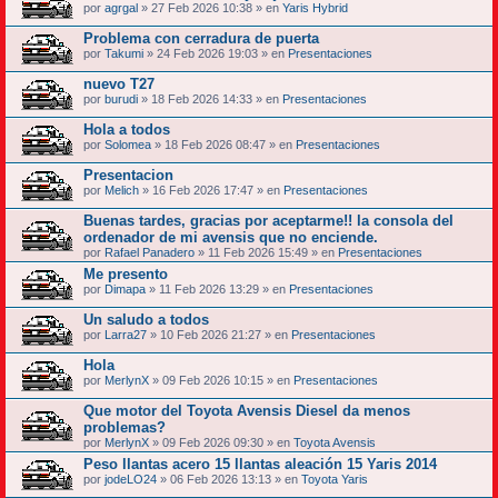
por
agrgal
» 27 Feb 2026 10:38 » en
Yaris Hybrid
Problema con cerradura de puerta
por
Takumi
» 24 Feb 2026 19:03 » en
Presentaciones
nuevo T27
por
burudi
» 18 Feb 2026 14:33 » en
Presentaciones
Hola a todos
por
Solomea
» 18 Feb 2026 08:47 » en
Presentaciones
Presentacion
por
Melich
» 16 Feb 2026 17:47 » en
Presentaciones
Buenas tardes, gracias por aceptarme!! la consola del
ordenador de mi avensis que no enciende.
por
Rafael Panadero
» 11 Feb 2026 15:49 » en
Presentaciones
Me presento
por
Dimapa
» 11 Feb 2026 13:29 » en
Presentaciones
Un saludo a todos
por
Larra27
» 10 Feb 2026 21:27 » en
Presentaciones
Hola
por
MerlynX
» 09 Feb 2026 10:15 » en
Presentaciones
Que motor del Toyota Avensis Diesel da menos
problemas?
por
MerlynX
» 09 Feb 2026 09:30 » en
Toyota Avensis
Peso llantas acero 15 llantas aleación 15 Yaris 2014
por
jodeLO24
» 06 Feb 2026 13:13 » en
Toyota Yaris