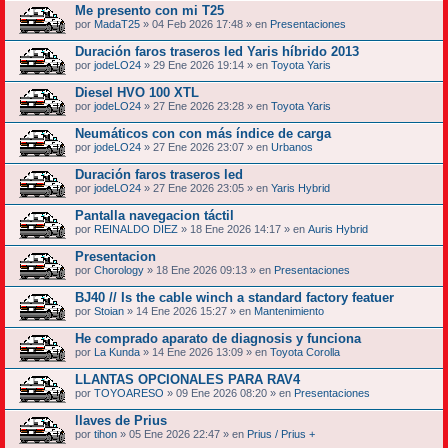
Me presento con mi T25
por
MadaT25
» 04 Feb 2026 17:48 » en
Presentaciones
Duración faros traseros led Yaris híbrido 2013
por
jodeLO24
» 29 Ene 2026 19:14 » en
Toyota Yaris
Diesel HVO 100 XTL
por
jodeLO24
» 27 Ene 2026 23:28 » en
Toyota Yaris
Neumáticos con con más índice de carga
por
jodeLO24
» 27 Ene 2026 23:07 » en
Urbanos
Duración faros traseros led
por
jodeLO24
» 27 Ene 2026 23:05 » en
Yaris Hybrid
Pantalla navegacion táctil
por
REINALDO DIEZ
» 18 Ene 2026 14:17 » en
Auris Hybrid
Presentacion
por
Chorology
» 18 Ene 2026 09:13 » en
Presentaciones
BJ40 // Is the cable winch a standard factory featuer
por
Stoian
» 14 Ene 2026 15:27 » en
Mantenimiento
He comprado aparato de diagnosis y funciona
por
La Kunda
» 14 Ene 2026 13:09 » en
Toyota Corolla
LLANTAS OPCIONALES PARA RAV4
por
TOYOARESO
» 09 Ene 2026 08:20 » en
Presentaciones
llaves de Prius
por
tihon
» 05 Ene 2026 22:47 » en
Prius / Prius +