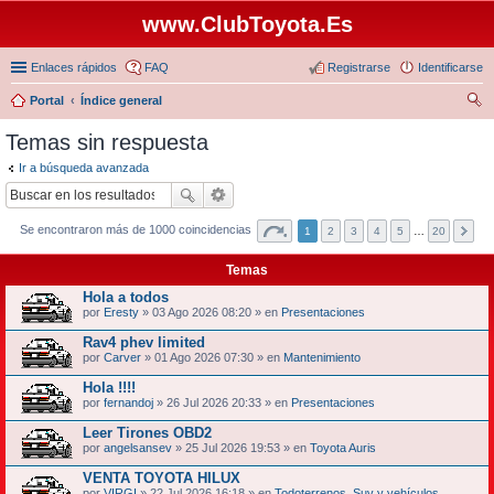
www.ClubToyota.Es
Enlaces rápidos
FAQ
Registrarse
Identificarse
Portal
Índice general
us
Temas sin respuesta
car
Ir a búsqueda avanzada
Se encontraron más de 1000 coincidencias
1
2
3
4
5
…
20
Temas
Hola a todos
por
Eresty
» 03 Ago 2026 08:20 » en
Presentaciones
Rav4 phev limited
por
Carver
» 01 Ago 2026 07:30 » en
Mantenimiento
Hola !!!!
por
fernandoj
» 26 Jul 2026 20:33 » en
Presentaciones
Leer Tirones OBD2
por
angelsansev
» 25 Jul 2026 19:53 » en
Toyota Auris
VENTA TOYOTA HILUX
por
VIRGI
» 22 Jul 2026 16:18 » en
Todoterrenos ,Suv y vehículos