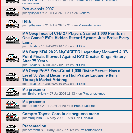
comerciales
Pcv avensis 2007
por
gallegoes
» 21 Jul 2026 07:29 » en
General
Hola
por
gallegoes
» 21 Jul 2026 07:24 » en
Presentaciones
MMOexp Insane! CFB 27 Players Scored 1,000 Points in
One Game? EA’s Hidden Record System Just Broke Every
Limit
por
Lilidala
» 14 Jul 2026 10:12 » en
0ff t0pic
MMOexp NBA 2K26 MyCAREER Legendary Moment! A 37-
Point Finals Blowout Against KAT Creates Kings History
After 75 Years
por
Lilidala
» 14 Jul 2026 10:10 » en
0ff t0pic
MMOexp PoE2 Zero-Grind 1,000 Divine Secret: How a
Level 58 Wand Became a High-Value Endgame Item
Through Market Arbitrag
por
Lilidala
» 14 Jul 2026 10:08 » en
0ff t0pic
Me presento
por
Emilio_prieto
» 07 Jul 2026 11:33 » en
Presentaciones
Me presento
por
speen
» 02 Jul 2026 21:58 » en
Presentaciones
Compro Toyota Corolla de segunda mano
por
frrequena
» 25 May 2026 19:39 » en
General
Presentacion
por
oretamis
» 10 May 2026 09:14 » en
Presentaciones