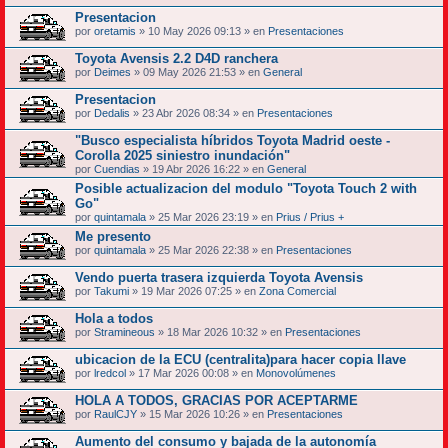
Presentacion
por
oretamis
» 10 May 2026 09:13 » en
Presentaciones
Toyota Avensis 2.2 D4D ranchera
por
Deimes
» 09 May 2026 21:53 » en
General
Presentacion
por
Dedalis
» 23 Abr 2026 08:34 » en
Presentaciones
"Busco especialista híbridos Toyota Madrid oeste -
Corolla 2025 siniestro inundación"
por
Cuendias
» 19 Abr 2026 16:22 » en
General
Posible actualizacion del modulo "Toyota Touch 2 with
Go"
por
quintamala
» 25 Mar 2026 23:19 » en
Prius / Prius +
Me presento
por
quintamala
» 25 Mar 2026 22:38 » en
Presentaciones
Vendo puerta trasera izquierda Toyota Avensis
por
Takumi
» 19 Mar 2026 07:25 » en
Zona Comercial
Hola a todos
por
Stramineous
» 18 Mar 2026 10:32 » en
Presentaciones
ubicacion de la ECU (centralita)para hacer copia llave
por
lredcol
» 17 Mar 2026 00:08 » en
Monovolúmenes
HOLA A TODOS, GRACIAS POR ACEPTARME
por
RaulCJY
» 15 Mar 2026 10:26 » en
Presentaciones
Aumento del consumo y bajada de la autonomía