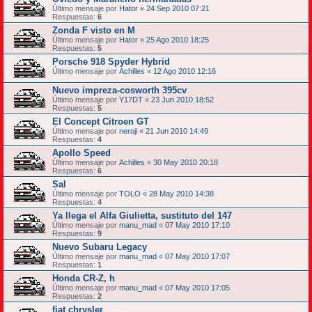
Último mensaje por
Hator
«
24 Sep 2010 07:21
Respuestas:
6
Zonda F visto en M
Último mensaje por
Hator
«
25 Ago 2010 18:25
Respuestas:
5
Porsche 918 Spyder Hybrid
Último mensaje por
Achilles
«
12 Ago 2010 12:16
Nuevo impreza-cosworth 395cv
Último mensaje por
Y17DT
«
23 Jun 2010 18:52
Respuestas:
5
El Concept Citroen GT
Último mensaje por
neroji
«
21 Jun 2010 14:49
Respuestas:
4
Apollo Speed
Último mensaje por
Achilles
«
30 May 2010 20:18
Respuestas:
6
Sal
Último mensaje por
TOLO
«
28 May 2010 14:38
Respuestas:
4
Ya llega el Alfa Giulietta, sustituto del 147
Último mensaje por
manu_mad
«
07 May 2010 17:10
Respuestas:
9
Nuevo Subaru Legacy
Último mensaje por
manu_mad
«
07 May 2010 17:07
Respuestas:
1
Honda CR-Z, h
Último mensaje por
manu_mad
«
07 May 2010 17:05
Respuestas:
2
fiat chrysler