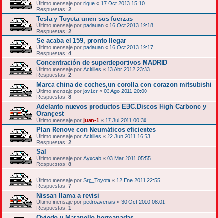
Último mensaje por
rique
«
17 Oct 2013 15:10
Respuestas:
2
Tesla y Toyota unen sus fuerzas
Último mensaje por
padauan
«
16 Oct 2013 19:18
Respuestas:
2
Se acaba el 159, pronto llegar
Último mensaje por
padauan
«
16 Oct 2013 19:17
Respuestas:
4
Concentración de superdeportivos MADRID
Último mensaje por
Achilles
«
13 Abr 2012 23:33
Respuestas:
2
Marca china de coches,un corolla con corazon mitsubishi
Último mensaje por
jav1er
«
03 Ago 2011 20:00
Respuestas:
8
Adelanto nuevos productos EBC,Discos High Carbono y
Orangest
Último mensaje por
juan-1
«
17 Jul 2011 00:30
Plan Renove con Neumáticos eficientes
Último mensaje por
Achilles
«
22 Jun 2011 16:53
Respuestas:
2
Sal
Último mensaje por
Ayocab
«
03 Mar 2011 05:55
Respuestas:
8
Último mensaje por
Srg_Toyota
«
12 Ene 2011 22:55
Respuestas:
7
Nissan llama a revisi
Último mensaje por
pedroavensis
«
30 Oct 2010 08:01
Respuestas:
1
Oviedo y Maranello hermanadas