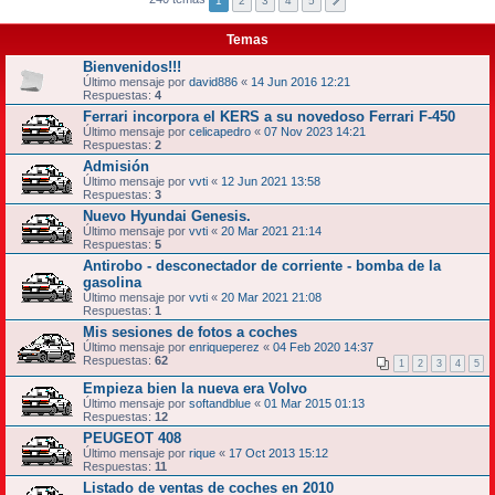
1
2
3
4
5
Temas
Bienvenidos!!!
Último mensaje por
david886
«
14 Jun 2016 12:21
Respuestas:
4
Ferrari incorpora el KERS a su novedoso Ferrari F-450
Último mensaje por
celicapedro
«
07 Nov 2023 14:21
Respuestas:
2
Admisión
Último mensaje por
vvti
«
12 Jun 2021 13:58
Respuestas:
3
Nuevo Hyundai Genesis.
Último mensaje por
vvti
«
20 Mar 2021 21:14
Respuestas:
5
Antirobo - desconectador de corriente - bomba de la
gasolina
Último mensaje por
vvti
«
20 Mar 2021 21:08
Respuestas:
1
Mis sesiones de fotos a coches
Último mensaje por
enriqueperez
«
04 Feb 2020 14:37
Respuestas:
62
1
2
3
4
5
Empieza bien la nueva era Volvo
Último mensaje por
softandblue
«
01 Mar 2015 01:13
Respuestas:
12
PEUGEOT 408
Último mensaje por
rique
«
17 Oct 2013 15:12
Respuestas:
11
Listado de ventas de coches en 2010