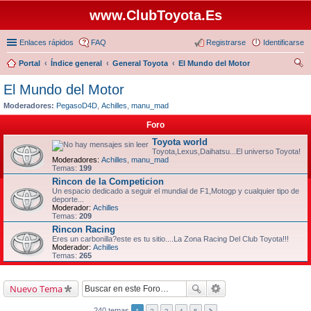
www.ClubToyota.Es
Enlaces rápidos
FAQ
Registrarse
Identificarse
Portal
Índice general
General Toyota
El Mundo del Motor
us
El Mundo del Motor
car
Moderadores:
PegasoD4D
,
Achilles
,
manu_mad
Foro
Toyota world
Toyota,Lexus,Daihatsu...El universo Toyota!
Moderadores:
Achilles
,
manu_mad
Temas:
199
Rincon de la Competicion
Un espacio dedicado a seguir el mundial de F1,Motogp y cualquier tipo de
deporte...
Moderador:
Achilles
Temas:
209
Rincon Racing
Eres un carbonilla?este es tu sitio....La Zona Racing Del Club Toyota!!!
Moderador:
Achilles
Temas:
265
Nuevo Tema
240 temas