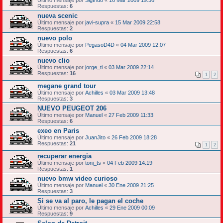
Respuestas:
6
nueva scenic
Último mensaje por
javi-supra
«
15 Mar 2009 22:58
Respuestas:
2
nuevo polo
Último mensaje por
PegasoD4D
«
04 Mar 2009 12:07
Respuestas:
6
nuevo clio
Último mensaje por
jorge_ti
«
03 Mar 2009 22:14
Respuestas:
16
1
2
megane grand tour
Último mensaje por
Achilles
«
03 Mar 2009 13:48
Respuestas:
3
NUEVO PEUGEOT 206
Último mensaje por
Manuel
«
27 Feb 2009 11:33
Respuestas:
6
exeo en Paris
Último mensaje por
JuanJito
«
26 Feb 2009 18:28
Respuestas:
21
1
2
recuperar energia
Último mensaje por
toni_ts
«
04 Feb 2009 14:19
Respuestas:
1
nuevo bmw video curioso
Último mensaje por
Manuel
«
30 Ene 2009 21:25
Respuestas:
3
Si se va al paro, le pagan el coche
Último mensaje por
Achilles
«
29 Ene 2009 00:09
Respuestas:
9