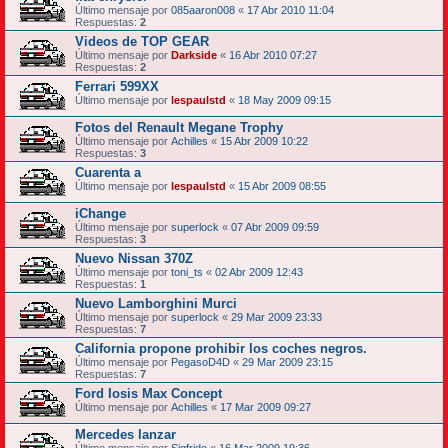
Último mensaje por
085aaron008
«
17 Abr 2010 11:04
Respuestas:
2
Videos de TOP GEAR
Último mensaje por
Darkside
«
16 Abr 2010 07:27
Respuestas:
2
Ferrari 599XX
Último mensaje por
lespaulstd
«
18 May 2009 09:15
Fotos del Renault Megane Trophy
Último mensaje por
Achilles
«
15 Abr 2009 10:22
Respuestas:
3
Cuarenta a
Último mensaje por
lespaulstd
«
15 Abr 2009 08:55
iChange
Último mensaje por
superlock
«
07 Abr 2009 09:59
Respuestas:
3
Nuevo Nissan 370Z
Último mensaje por
toni_ts
«
02 Abr 2009 12:43
Respuestas:
1
Nuevo Lamborghini Murci
Último mensaje por
superlock
«
29 Mar 2009 23:33
Respuestas:
7
California propone prohibir los coches negros.
Último mensaje por
PegasoD4D
«
29 Mar 2009 23:15
Respuestas:
7
Ford Iosis Max Concept
Último mensaje por
Achilles
«
17 Mar 2009 09:27
Mercedes lanzar
Último mensaje por
Sigfrido
«
16 Mar 2009 19:36