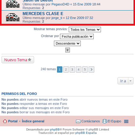
Salon de Detroit
Último mensaje por
PegasoD4D
«
15 Ene 2009 18:44
Respuestas:
2
MERCEDES CLASE E
Último mensaje por
jorge_ti
«
12 Ene 2009 07:32
Respuestas:
2
Mostrar temas previos:
Ordenar por
Nuevo Tema
240 temas
1
2
3
4
5
Ir a
PERMISOS DEL FORO
No puedes
abrir nuevos temas en este Foro
No puedes
responder a temas en este Foro
No puedes
editar sus mensajes en este Foro
No puedes
borrar sus mensajes en este Foro
Portal
Índice general
Contáctanos
El Equipo
Desarrollado por
phpBB
® Forum Software © phpBB Limited
Traducción al español por
phpBB España