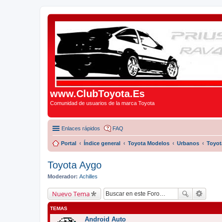
www.ClubToyota.Es
Comunidad de usuarios de la marca Toyota
Enlaces rápidos
FAQ
Portal
Índice general
Toyota Modelos
Urbanos
Toyot
Toyota Aygo
Moderador:
Achilles
Nuevo Tema
TEMAS
Android Auto