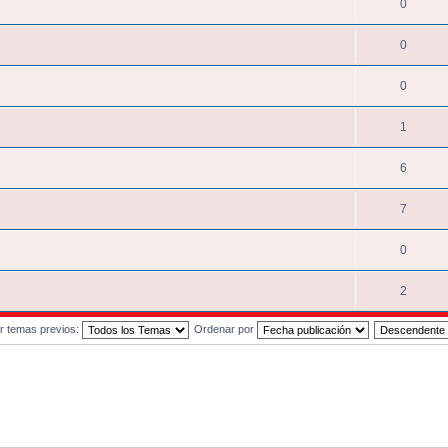
0
0
0
1
6
7
0
2
r temas previos:
Ordenar por