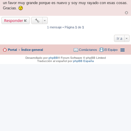
un favor muy grande porque es nuevo y soy muy rayado con esas cosas.
Gracias.
Responder
1 mensaje • Página
1
de
1
Ir a
Portal
Índice general
Contáctanos
El Equipo
Desarrollado por
phpBB
® Forum Software © phpBB Limited
Traducción al español por
phpBB España