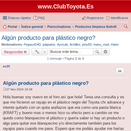
www.ClubToyota.Es
Enlaces rápidos
FAQ
Registrarse
Identificarse
Portal
Índice general
Patrocinadores
Productos limpieza Sisbrill
us
Algún producto para plástico negro?
car
Moderadores:
PegasoD4D
,
julapatos
,
Ayocab
,
Achilles
,
jony83
,
manu_mad
,
Hator
Responder
1 mensaje • Página
1
de
1
ax20
Citar
Algún producto para plástico negro?
27 Nov 2024 16:39
M
e
Hola buenas soy nuevo en el foro así que hola! Tenia una consulta y es
n
que me hicieron un rayajo en el plástico negro del Toyota chr advance y
s
a
intente quitarlo con un quita arañazos que era como una pasta blanca
j
(KRAFT) y bueno mas o menos hizo su efecto pero a cambio se me
e
quedo como blanquecino el plástico y quería saber si hay un producto o
algo para quitar ese blanquecino y/o directamente también para los
rayajos para cuando me pase. Espero que me podáis ayudar me harías